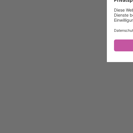
Problem melden
Datenschutz/Inhalte
Nutzungsbedingungen
Datenschutz/System
Datenschutzeinstellungen
Weitere Topotheken
Zum Topothek-Portal