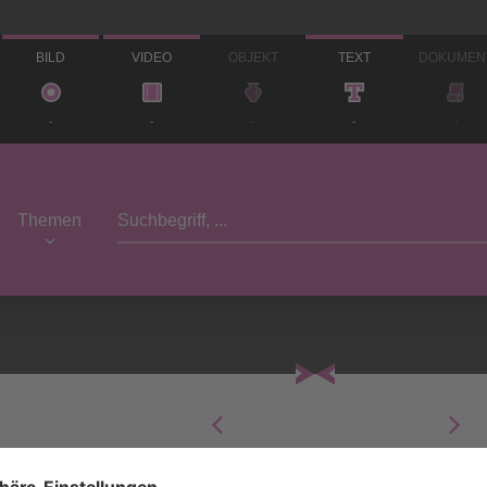
BILD
VIDEO
OBJEKT
TEXT
DOKUMEN
-
-
-
-
-
Themen