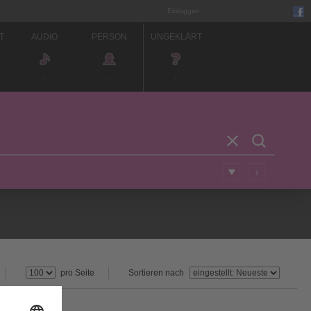
Einloggen
T
AUDIO
PERSON
UNGEKLÄRT
-
-
-
i
pro Seite
Sortieren nach