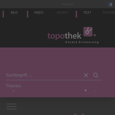
Einloggen
BILD
VIDEO
OBJEKT
TEXT
DOKUM
-
-
-
-
-
Themen
i
Vorwort